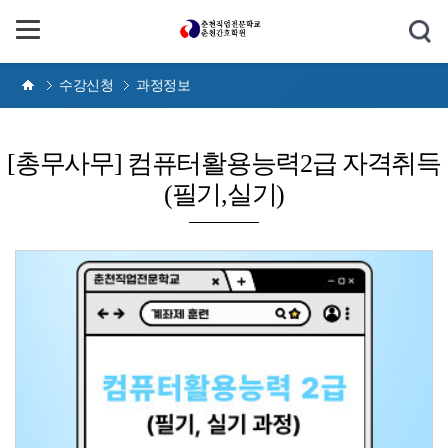
수강신청
과정정보
[총무사무] 컴퓨터활용능력2급 자격취득
(필기,실기)