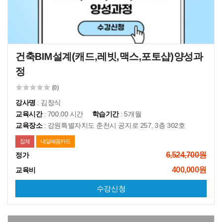
건축BIM설계(캐드,레빗,맥스,포토샵)양성과
정
(0)
강사명
: 김창식
교육시간
: 700.00 시간
학습기간
: 5개월
교육장소
: 강원특별자치도 춘천시 공지로 257, 3층 302호
집체
내일배움카드
6,524,700원
정가
400,000원
교육비
수강신청