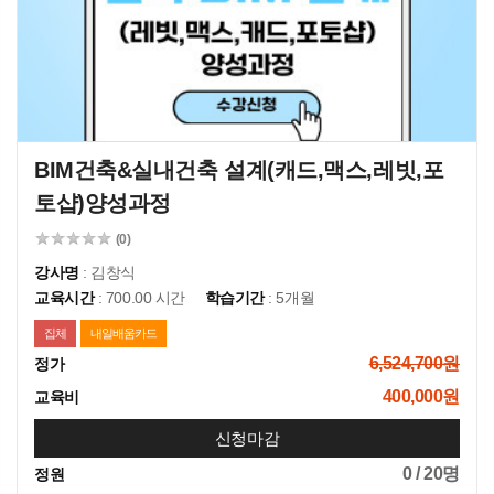
BIM건축&실내건축 설계(캐드,맥스,레빗,포
토샵)양성과정
(0)
강사명
: 김창식
교육시간
: 700.00 시간
학습기간
: 5개월
집체
내일배움카드
6,524,700원
정가
400,000원
교육비
신청마감
0 / 20명
정원