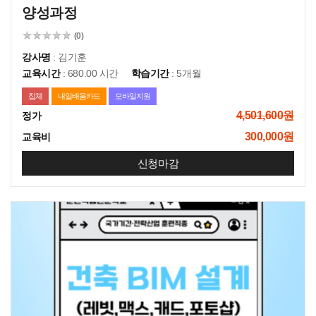
양성과정
(0)
강사명
: 김기훈
교육시간
: 680.00 시간
학습기간
: 5개월
집체
내일배움카드
모바일지원
4,501,600원
정가
300,000원
교육비
신청마감